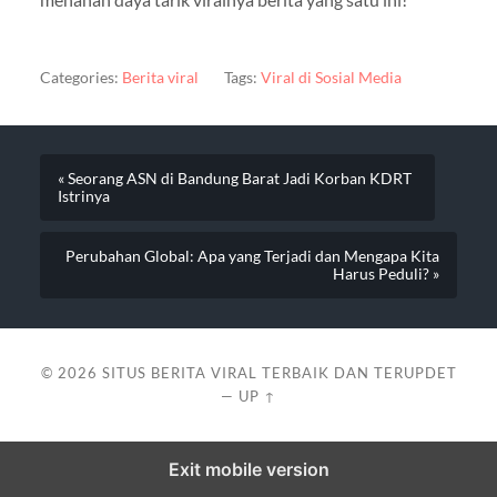
Categories:
Berita viral
Tags:
Viral di Sosial Media
« Seorang ASN di Bandung Barat Jadi Korban KDRT
Istrinya
Perubahan Global: Apa yang Terjadi dan Mengapa Kita
Harus Peduli? »
© 2026
SITUS BERITA VIRAL TERBAIK DAN TERUPDET
—
UP ↑
Exit mobile version