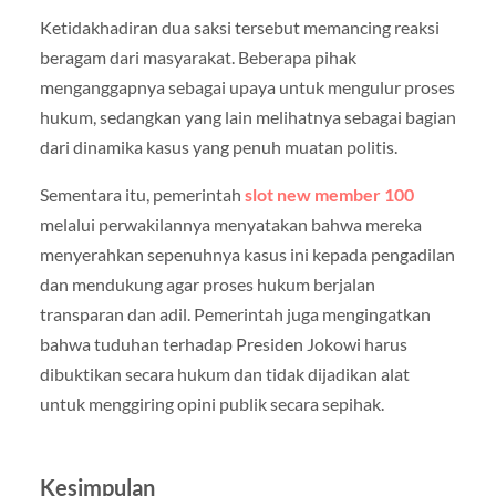
Ketidakhadiran dua saksi tersebut memancing reaksi
beragam dari masyarakat. Beberapa pihak
menganggapnya sebagai upaya untuk mengulur proses
hukum, sedangkan yang lain melihatnya sebagai bagian
dari dinamika kasus yang penuh muatan politis.
Sementara itu, pemerintah
slot new member 100
melalui perwakilannya menyatakan bahwa mereka
menyerahkan sepenuhnya kasus ini kepada pengadilan
dan mendukung agar proses hukum berjalan
transparan dan adil. Pemerintah juga mengingatkan
bahwa tuduhan terhadap Presiden Jokowi harus
dibuktikan secara hukum dan tidak dijadikan alat
untuk menggiring opini publik secara sepihak.
Kesimpulan