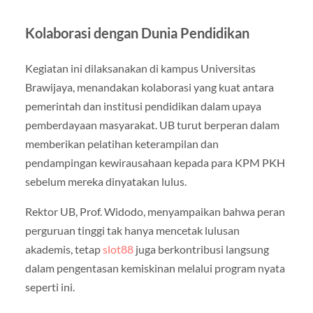
Kolaborasi dengan Dunia Pendidikan
Kegiatan ini dilaksanakan di kampus Universitas
Brawijaya, menandakan kolaborasi yang kuat antara
pemerintah dan institusi pendidikan dalam upaya
pemberdayaan masyarakat. UB turut berperan dalam
memberikan pelatihan keterampilan dan
pendampingan kewirausahaan kepada para KPM PKH
sebelum mereka dinyatakan lulus.
Rektor UB, Prof. Widodo, menyampaikan bahwa peran
perguruan tinggi tak hanya mencetak lulusan
akademis, tetap
slot88
juga berkontribusi langsung
dalam pengentasan kemiskinan melalui program nyata
seperti ini.