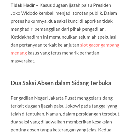
Tidak Hadir
– Kasus dugaan ijazah palsu Presiden
Joko Widodo kembali menjadi sorotan publik. Dalam
proses hukumnya, dua saksi kunci dilaporkan tidak
menghadiri pemanggilan dari pihak pengadilan.
Ketidakhadiran ini memunculkan sejumlah spekulasi
dan pertanyaan terkait kelanjutan
slot gacor gampang
menang
kasus yang terus menarik perhatian
masyarakat.
Dua Saksi Absen dalam Sidang Terbuka
Pengadilan Negeri Jakarta Pusat menggelar sidang
terkait dugaan ijazah palsu Jokowi pada tanggal yang
telah ditentukan. Namun, dalam persidangan tersebut,
dua saksi yang dijadwalkan memberikan kesaksian
penting absen tanpa keterangan yang jelas. Kedua