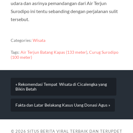
udara dan asrinya pemandangan dari Air Terjun
Surodipo ini tentu sebanding dengan perjalanan sulit
tersebut.
Categories:
Wisata
Tags:
Air Terjun Batang Kapas (133 meter)
,
Curug Surodipo
(100 meter)
« Rekomendasi Tempat Wisata di Cicalengka yang
Bikin Betah
Fakta dan Latar Belakang Kasus Uang Donasi Agus »
© 2026
SITUS BERITA VIRAL TERBAIK DAN TERUPDET