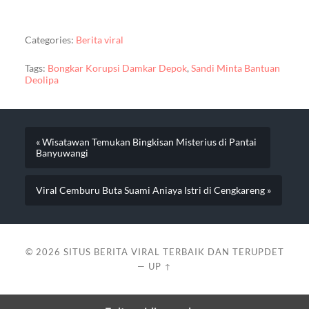
Categories:
Berita viral
Tags:
Bongkar Korupsi Damkar Depok
,
Sandi Minta Bantuan
Deolipa
« Wisatawan Temukan Bingkisan Misterius di Pantai
Banyuwangi
Viral Cemburu Buta Suami Aniaya Istri di Cengkareng »
© 2026
SITUS BERITA VIRAL TERBAIK DAN TERUPDET
—
UP ↑