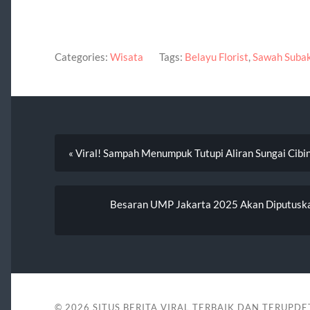
Categories:
Wisata
Tags:
Belayu Florist
,
Sawah Subak
« Viral! Sampah Menumpuk Tutupi Aliran Sungai Cib
Besaran UMP Jakarta 2025 Akan Diputuskan
© 2026
SITUS BERITA VIRAL TERBAIK DAN TERUPDE