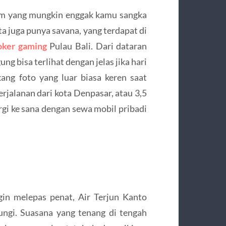
lam yang mungkin enggak kamu sangka
ta juga punya savana, yang terdapat di
oker gaming
Pulau Bali. Dari dataran
g bisa terlihat dengan jelas jika hari
ng foto yang luar biasa keren saat
erjalanan dari kota Denpasar, atau 3,5
rgi ke sana dengan sewa mobil pribadi
in melepas penat, Air Terjun Kanto
ungi. Suasana yang tenang di tengah