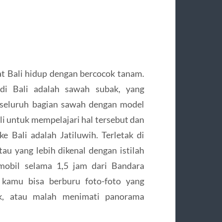
t Bali hidup dengan bercocok tanam.
di Bali adalah sawah subak, yang
 seluruh bagian sawah dengan model
ali untuk mempelajari hal tersebut dan
 Bali adalah Jatiluwih. Terletak di
u yang lebih dikenal dengan istilah
 mobil selama 1,5 jam dari Bandara
, kamu bisa berburu foto-foto yang
ak, atau malah menimati panorama