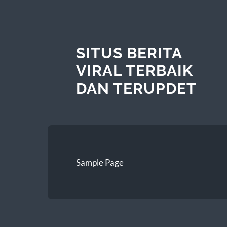
SITUS BERITA
VIRAL TERBAIK
DAN TERUPDET
Sample Page