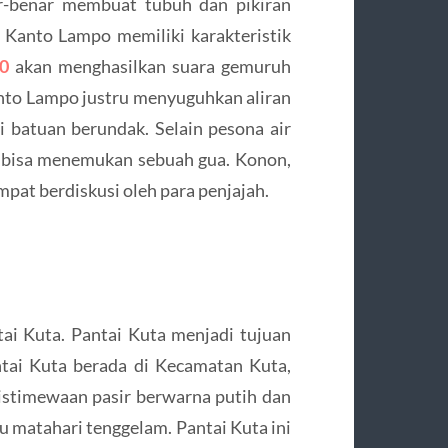
ar-benar membuat tubuh dan pikiran
, Kanto Lampo memiliki karakteristik
00
akan menghasilkan suara gemuruh
nto Lampo justru menyuguhkan aliran
i batuan berundak. Selain pesona air
a bisa menemukan sebuah gua. Konon,
mpat berdiskusi oleh para penjajah.
ntai Kuta. Pantai Kuta menjadi tujuan
tai Kuta berada di Kecamatan Kuta,
eistimewaan pasir berwarna putih dan
u matahari tenggelam. Pantai Kuta ini