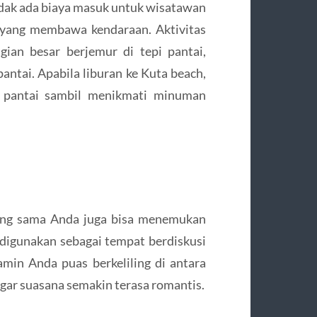
tidak ada biaya masuk untuk wisatawan
i yang membawa kendaraan. Aktivitas
gian besar berjemur di tepi pantai,
 pantai. Apabila liburan ke Kuta beach,
r pantai sambil menikmati minuman
yang sama Anda juga bisa menemukan
 digunakan sebagai tempat berdiskusi
amin Anda puas berkeliling di antara
gar suasana semakin terasa romantis.