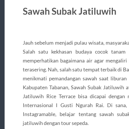
Sawah Subak Jatiluwih
Jauh sebelum menjadi pulau wisata, masyaraka
Salah satu kekhasan budaya cocok tanam 
memperhatikan bagaimana air agar mengaliri
terasering. Nah, salah satu tempat terbaik di B
menikmati pemandangan sawah saat liburan ke
Kabupaten Tabanan, Sawah Subak Jatiluwih ata
Jatiluwih Rice Terrace bisa dicapai dengan
Internasional I Gusti Ngurah Rai. Di sana
Instagramable, belajar tentang sawah sub
jatiluwih dengan tour sepeda.