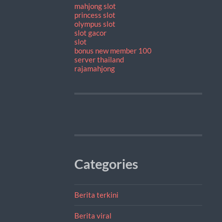
mahjong slot
princess slot
olympus slot
slot gacor
slot
bonus new member 100
server thailand
rajamahjong
Categories
Berita terkini
Berita viral