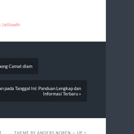
 Jatiluwih
inong Camat diam
 pada Tanggal Ini: Panduan Lengkap dan
Informasi Terbaru »
T
THEME BY
ANDERS NORÉN
—
UP ↑