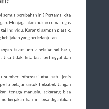
an?
pi semua perubahan ini? Pertama, kita
ungan. Menjaga alam bukan cuma tugas
gai individu. Kurangi sampah plastik,
g kebijakan yang berkelanjutan.
Jangan takut untuk belajar hal baru,
Jika tidak, kita bisa tertinggal dan
tu sumber informasi atau satu jenis
 perlu belajar untuk fleksibel. Jangan
kan tenaga manusia, sekarang bisa
amu kerjakan hari ini bisa digantikan