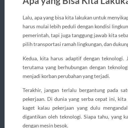
Apa yang Bisa Kita Lakuk
Lalu, apa yang bisa kita lakukan untuk menyika
harus mulai lebih peduli dengan kondisi lingk
pemerintah, tapi juga tanggung jawab kita seba
pilih transportasi ramah lingkungan, dan dukun
Kedua, kita harus adaptif dengan teknologi. 
terutama yang berhubungan dengan teknologi. 
menjadi korban perubahan yang terjadi.
Terakhir, jangan terlalu bergantung pada sa
pekerjaan. Di dunia yang serba cepat ini, kita
kaget kalau pekerjaan yang dulu mengandal
digantikan oleh teknologi. Siapa tahu, yang k
dengan mesin besok.