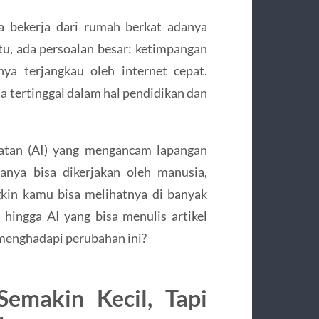
a bekerja dari rumah berkat adanya
 itu, ada persoalan besar: ketimpangan
ya terjangkau oleh internet cepat.
sa tertinggal dalam hal pendidikan dan
atan (AI) yang mengancam lapangan
anya bisa dikerjakan oleh manusia,
kin kamu bisa melihatnya di banyak
 hingga AI yang bisa menulis artikel
ap menghadapi perubahan ini?
Semakin Kecil, Tapi