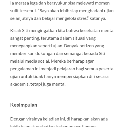
Ia merasa lega dan bersyukur bisa melewati momen
sulit tersebut. “Saya akan lebih siap menghadapi ujian
selanjutnya dan belajar mengelola stres,” katanya.
Kisah Siti mengingatkan kita bahwa kesehatan mental
sangat penting, terutama dalam situasi yang
menegangkan seperti ujian. Banyak netizen yang
memberikan dukungan dan semangat kepada Siti
melalui media sosial. Mereka berharap agar
pengalaman ini menjadi pelajaran bagi semua peserta
ujian untuk tidak hanya mempersiapkan diri secara
akademis, tetapi juga mental.
Kesimpulan
Dengan viralnya kejadian ini, di harapkan akan ada
lebih banyak perhatian terhadap pentingnya