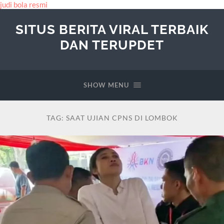
judi bola resmi
SITUS BERITA VIRAL TERBAIK
DAN TERUPDET
SHOW MENU
TAG:
SAAT UJIAN CPNS DI LOMBOK