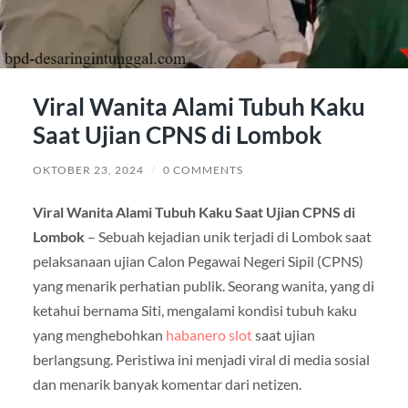
Viral Wanita Alami Tubuh Kaku
Saat Ujian CPNS di Lombok
OKTOBER 23, 2024
/
0 COMMENTS
Viral Wanita Alami Tubuh Kaku Saat Ujian CPNS di
Lombok
– Sebuah kejadian unik terjadi di Lombok saat
pelaksanaan ujian Calon Pegawai Negeri Sipil (CPNS)
yang menarik perhatian publik. Seorang wanita, yang di
ketahui bernama Siti, mengalami kondisi tubuh kaku
yang menghebohkan
habanero slot
saat ujian
berlangsung. Peristiwa ini menjadi viral di media sosial
dan menarik banyak komentar dari netizen.