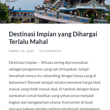
Destinasi Impian yang Dihargai
Terlalu Mahal
MARET 26, 2025
/
0 COMMENTS
Destinasi Impian – Wisata sering dipromosikan
sebagai pengalaman yang tak terlupakan, tetapi
benarkah semua itu sebanding dengan biaya yang di
keluarkan? Banyak tempat wisata mematok harga tiket
masuk yang tidak masuk akal, di tambah dengan biaya
tambahan untuk fasilitas yang seharusnya menjadi
bagian dari pengalaman utama. Konsumen di buat
percaya bahwa mereka sedang menikmati kemewahan,