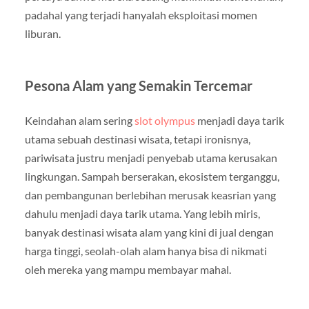
padahal yang terjadi hanyalah eksploitasi momen
liburan.
Pesona Alam yang Semakin Tercemar
Keindahan alam sering
slot olympus
menjadi daya tarik
utama sebuah destinasi wisata, tetapi ironisnya,
pariwisata justru menjadi penyebab utama kerusakan
lingkungan. Sampah berserakan, ekosistem terganggu,
dan pembangunan berlebihan merusak keasrian yang
dahulu menjadi daya tarik utama. Yang lebih miris,
banyak destinasi wisata alam yang kini di jual dengan
harga tinggi, seolah-olah alam hanya bisa di nikmati
oleh mereka yang mampu membayar mahal.