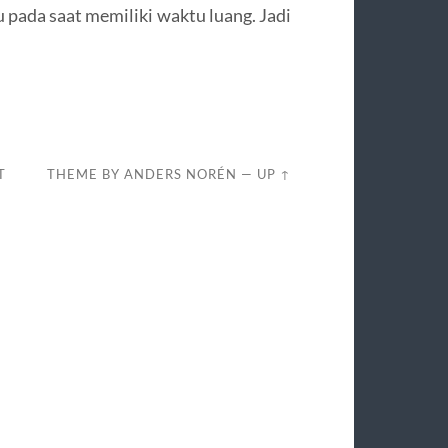
u pada saat memiliki waktu luang. Jadi
T
THEME BY
ANDERS NORÉN
—
UP ↑