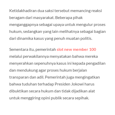
Ketidakhadiran dua saksi tersebut memancing reaksi
beragam dari masyarakat. Beberapa pihak
menganggapnya sebagai upaya untuk mengulur proses
hukum, sedangkan yang lain melihatnya sebagai bagian
dari dinamika kasus yang penuh muatan politis.
Sementara itu, pemerintah
slot new member 100
melalui perwakilannya menyatakan bahwa mereka
menyerahkan sepenuhnya kasus ini kepada pengadilan
dan mendukung agar proses hukum berjalan
transparan dan adil. Pemerintah juga mengingatkan
bahwa tuduhan terhadap Presiden Jokowi harus
dibuktikan secara hukum dan tidak dijadikan alat
untuk menggiring opini publik secara sepihak.