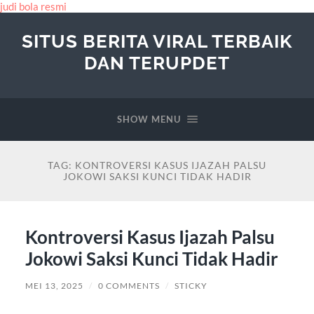
judi bola resmi
SITUS BERITA VIRAL TERBAIK
DAN TERUPDET
SHOW MENU
TAG:
KONTROVERSI KASUS IJAZAH PALSU
JOKOWI SAKSI KUNCI TIDAK HADIR
Kontroversi Kasus Ijazah Palsu
Jokowi Saksi Kunci Tidak Hadir
MEI 13, 2025
/
0 COMMENTS
/
STICKY