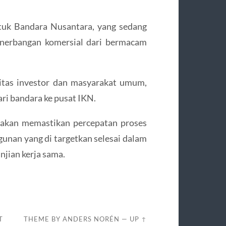
ntuk Bandara Nusantara, yang sedang
nerbangan komersial dari bermacam
itas investor dan masyarakat umum,
ri bandara ke pusat IKN.
 akan memastikan percepatan proses
unan yang di targetkan selesai dalam
jian kerja sama.
T
THEME BY
ANDERS NORÉN
—
UP ↑